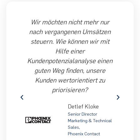
Wir möchten nicht mehr nur
n
nach vergangenen Umsätzen
m
steuern. Wie können wir mit
Forts
Hilfe einer
u
e
Kundenpotenzialanalyse einen
einz
guten Weg finden, unsere
wi
b
Kunden wertorientiert zu
unse
priorisieren?
Detlef Kloke
Senior Director
Marketing & Technical
Sales,
Phoenix Contact