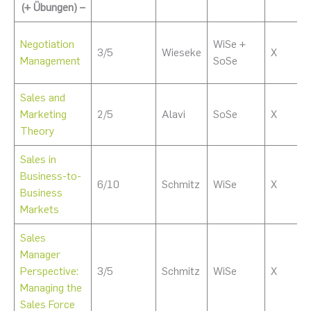
(+ Übungen) –
Negotiation
WiSe +
3/5
Wieseke
X
Management
SoSe
Sales and
Marketing
2/5
Alavi
SoSe
X
Theory
Sales in
Business-to-
6/10
Schmitz
WiSe
X
Business
Markets
Sales
Manager
Perspective:
3/5
Schmitz
WiSe
X
Managing the
Sales Force