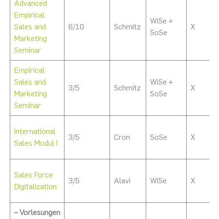
Advanced
Empirical
WiSe +
Sales and
6/10
Schmitz
X
SoSe
Marketing
Seminar
Empirical
Sales and
WiSe +
3/5
Schmitz
X
Marketing
SoSe
Seminar
International
3/5
Cron
SoSe
X
Sales Modul I
Sales Force
3/5
Alavi
WiSe
X
Digitalization
– Vorlesungen