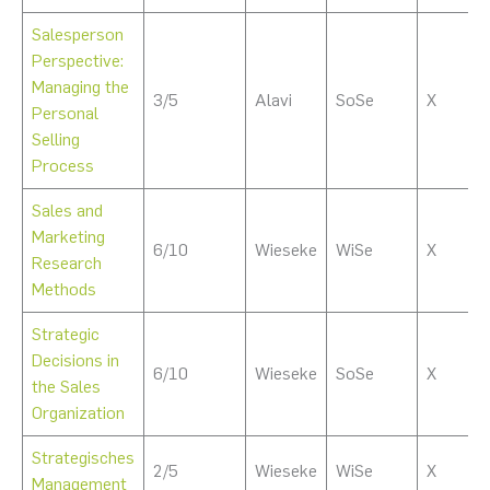
Salesperson
Perspective:
Managing the
3/5
Alavi
SoSe
X
Personal
Selling
Process
Sales and
Marketing
6/10
Wieseke
WiSe
X
Research
Methods
Strategic
Decisions in
6/10
Wieseke
SoSe
X
the Sales
Organization
Strategisches
2/5
Wieseke
WiSe
X
Management