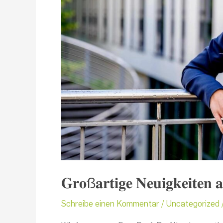
𝐆𝐫𝐨ß𝐚𝐫𝐭𝐢𝐠𝐞 𝐍𝐞𝐮𝐢𝐠𝐤𝐞𝐢𝐭𝐞𝐧
Schreibe einen Kommentar
/
Uncategorized