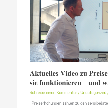
𝐕𝐞𝐫𝐭𝐫𝐢𝐞𝐛:
𝐖𝐚𝐧𝐧
𝐬𝐢𝐞
𝐟𝐮𝐧𝐤𝐭𝐢𝐨𝐧𝐢𝐞𝐫𝐞𝐧
–
𝐮𝐧𝐝
𝐰𝐚𝐧𝐧
𝐧𝐢𝐜𝐡𝐭
𝐀𝐤𝐭𝐮𝐞𝐥𝐥𝐞𝐬 𝐕𝐢𝐝𝐞𝐨 𝐳𝐮 𝐏𝐫𝐞
𝐬𝐢𝐞 𝐟𝐮𝐧𝐤𝐭𝐢𝐨𝐧𝐢𝐞𝐫𝐞𝐧 – 𝐮𝐧𝐝 𝐰
Schreibe einen Kommentar
/
Uncategorized
Preiserhöhungen zählen zu den sensibelste