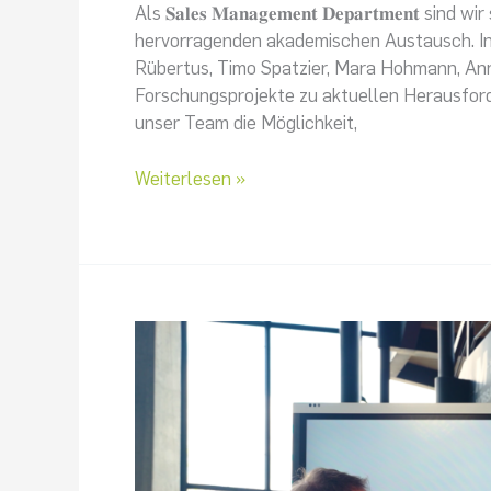
Als 𝐒𝐚𝐥𝐞𝐬 𝐌𝐚𝐧𝐚𝐠𝐞𝐦𝐞𝐧𝐭 𝐃𝐞𝐩𝐚𝐫𝐭𝐦𝐞
hervorragenden akademischen Austausch. In B
Rübertus, Timo Spatzier, Mara Hohmann, Ann
Forschungsprojekte zu aktuellen Herausfor
unser Team die Möglichkeit,
Weiterlesen »
𝐀𝐤𝐭𝐮𝐞𝐥𝐥𝐞𝐬
𝐕𝐢𝐝𝐞𝐨
𝐳𝐮
𝐏𝐫𝐞𝐢𝐬𝐞𝐫𝐡ö𝐡𝐮𝐧𝐠𝐞𝐧
𝐢𝐦
𝐁2𝐁-