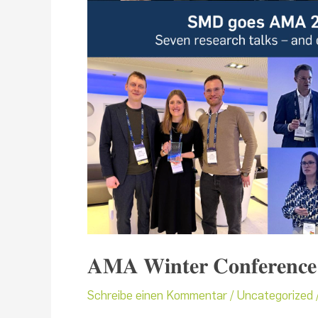
𝐀𝐌𝐀 𝐖𝐢𝐧𝐭𝐞𝐫 𝐂𝐨𝐧𝐟𝐞𝐫𝐞𝐧𝐜
Schreibe einen Kommentar
/
Uncategorized