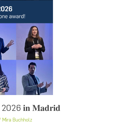
𝐞 2026 𝐢𝐧 𝐌𝐚𝐝𝐫𝐢𝐝
/
Mira Buchholz