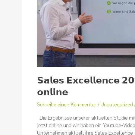
𝗦𝗮𝗹𝗲𝘀 𝗘𝘅𝗰𝗲𝗹𝗹𝗲𝗻𝗰𝗲 𝟮
𝗼𝗻𝗹𝗶𝗻𝗲
Schreibe einen Kommentar
/
Uncategorized
Die Ergebnisse unserer aktuellen Studie mit ü𝗯𝗲
jetzt online und wir haben ein Youtube-Video 
Unternehmen aktuell ihre Sales Excellence-