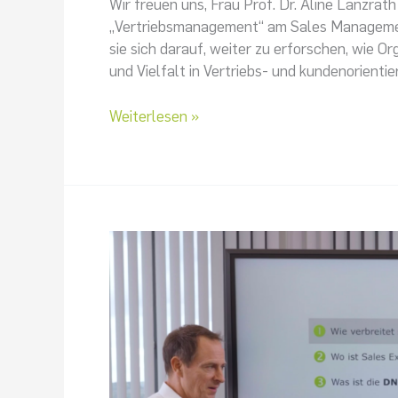
Wir freuen uns, Frau Prof. Dr. Aline Lanzrat
„Vertriebsmanagement“ am Sales Management
sie sich darauf, weiter zu erforschen, wie O
und Vielfalt in Vertriebs- und kundenorienti
Weiterlesen »
𝗦𝗮𝗹𝗲𝘀
𝗘𝘅𝗰𝗲𝗹𝗹𝗲𝗻𝗰𝗲
𝟮𝟬𝟮𝟲
–
𝗦𝘁𝘂𝗱𝗶𝗲𝗻𝗲𝗿𝗴𝗲𝗯𝗻𝗶𝘀𝘀𝗲
𝗼𝗻𝗹𝗶𝗻𝗲