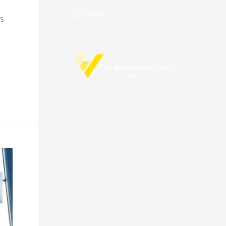
DES SMD
as