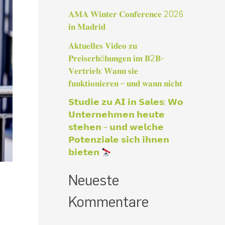
a
𝐀𝐌𝐀 𝐖𝐢𝐧𝐭𝐞𝐫 𝐂𝐨𝐧𝐟𝐞𝐫𝐞𝐧𝐜𝐞 2026
c
𝐢𝐧 𝐌𝐚𝐝𝐫𝐢𝐝
h
𝐀𝐤𝐭𝐮𝐞𝐥𝐥𝐞𝐬 𝐕𝐢𝐝𝐞𝐨 𝐳𝐮
:
𝐏𝐫𝐞𝐢𝐬𝐞𝐫𝐡ö𝐡𝐮𝐧𝐠𝐞𝐧 𝐢𝐦 𝐁2𝐁-
𝐕𝐞𝐫𝐭𝐫𝐢𝐞𝐛: 𝐖𝐚𝐧𝐧 𝐬𝐢𝐞
𝐟𝐮𝐧𝐤𝐭𝐢𝐨𝐧𝐢𝐞𝐫𝐞𝐧 – 𝐮𝐧𝐝 𝐰𝐚𝐧𝐧 𝐧𝐢𝐜𝐡𝐭
𝗦𝘁𝘂𝗱𝗶𝗲 𝘇𝘂 𝗔𝗜 𝗶𝗻 𝗦𝗮𝗹𝗲𝘀: 𝗪𝗼
𝗨𝗻𝘁𝗲𝗿𝗻𝗲𝗵𝗺𝗲𝗻 𝗵𝗲𝘂𝘁𝗲
𝘀𝘁𝗲𝗵𝗲𝗻 – 𝘂𝗻𝗱 𝘄𝗲𝗹𝗰𝗵𝗲
𝗣𝗼𝘁𝗲𝗻𝘇𝗶𝗮𝗹𝗲 𝘀𝗶𝗰𝗵 𝗶𝗵𝗻𝗲𝗻
𝗯𝗶𝗲𝘁𝗲𝗻
Neueste
Kommentare