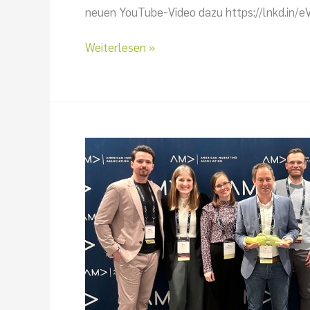
neuen YouTube-Video dazu https://lnkd.in/e
Weiterlesen »
𝐀𝐌𝐀
𝐖𝐢𝐧𝐭𝐞𝐫
𝐂𝐨𝐧𝐟𝐞𝐫𝐞𝐧𝐜𝐞
2026
𝐢𝐧
𝐌𝐚𝐝𝐫𝐢𝐝