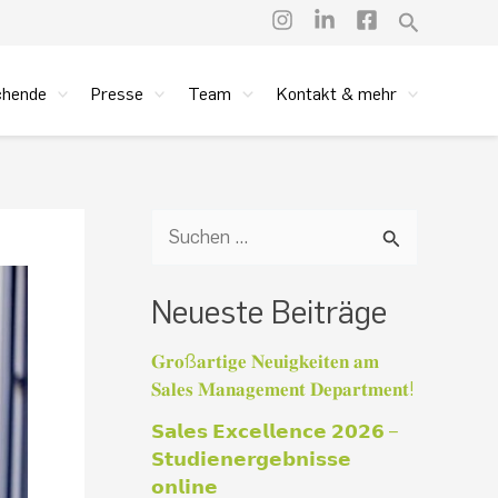
Suchen
chende
Presse
Team
Kontakt & mehr
S
u
Neueste Beiträge
c
h
𝐆𝐫𝐨ß𝐚𝐫𝐭𝐢𝐠𝐞 𝐍𝐞𝐮𝐢𝐠𝐤𝐞𝐢𝐭𝐞𝐧 𝐚𝐦
𝐒𝐚𝐥𝐞𝐬 𝐌𝐚𝐧𝐚𝐠𝐞𝐦𝐞𝐧𝐭 𝐃𝐞𝐩𝐚𝐫𝐭𝐦𝐞𝐧𝐭!
e
𝗦𝗮𝗹𝗲𝘀 𝗘𝘅𝗰𝗲𝗹𝗹𝗲𝗻𝗰𝗲 𝟮𝟬𝟮𝟲 –
n
𝗦𝘁𝘂𝗱𝗶𝗲𝗻𝗲𝗿𝗴𝗲𝗯𝗻𝗶𝘀𝘀𝗲
n
𝗼𝗻𝗹𝗶𝗻𝗲