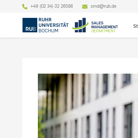
Zum
+49 (02 34) 32 26596
smd@rub.de
Inhalt
springen
St
𝐆𝐫𝐨ß𝐚𝐫𝐭𝐢𝐠𝐞
𝐍𝐞𝐮𝐢𝐠𝐤𝐞𝐢𝐭𝐞𝐧
𝐚𝐦
𝐒𝐚𝐥𝐞𝐬
𝐌𝐚𝐧𝐚𝐠𝐞𝐦𝐞𝐧𝐭
𝐃𝐞𝐩𝐚𝐫𝐭𝐦𝐞𝐧𝐭!