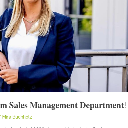
 𝐚𝐦 𝐒𝐚𝐥𝐞𝐬 𝐌𝐚𝐧𝐚𝐠𝐞𝐦𝐞𝐧𝐭 𝐃𝐞𝐩𝐚𝐫𝐭𝐦𝐞𝐧𝐭!
/
Mira Buchholz