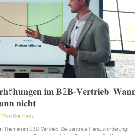
𝐬𝐞𝐫𝐡ö𝐡𝐮𝐧𝐠𝐞𝐧 𝐢𝐦 𝐁2𝐁-𝐕𝐞𝐫𝐭𝐫𝐢𝐞𝐛: 𝐖𝐚𝐧
𝐚𝐧𝐧 𝐧𝐢𝐜𝐡𝐭
/
Mira Buchholz
n Themen im B2B-Vertrieb. Die zentrale Herausforderung: