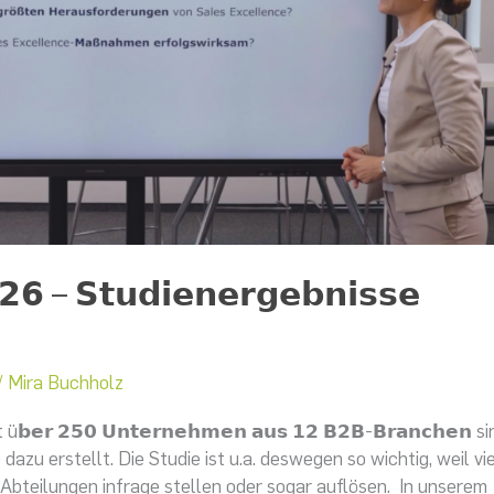
𝟮𝟲 – 𝗦𝘁𝘂𝗱𝗶𝗲𝗻𝗲𝗿𝗴𝗲𝗯𝗻𝗶𝘀𝘀𝗲
/
Mira Buchholz
 𝟮𝟱𝟬 𝗨𝗻𝘁𝗲𝗿𝗻𝗲𝗵𝗺𝗲𝗻 𝗮𝘂𝘀 𝟭𝟮 𝗕𝟮𝗕-𝗕𝗿𝗮𝗻𝗰𝗵𝗲𝗻 s
dazu erstellt. Die Studie ist u.a. deswegen so wichtig, weil vi
Abteilungen infrage stellen oder sogar auflösen. In unserem