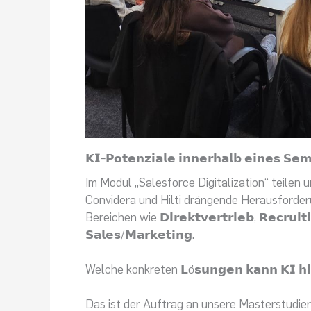
𝗞𝗜-𝗣𝗼𝘁𝗲𝗻𝘇𝗶𝗮𝗹𝗲 𝗶𝗻𝗻𝗲𝗿𝗵𝗮𝗹𝗯 𝗲𝗶𝗻𝗲𝘀 𝗦𝗲
Im Modul „Salesforce Digitalization“ teilen 
Convidera und Hilti drängende Herausforder
Bereichen wie 𝗗𝗶𝗿𝗲𝗸𝘁𝘃𝗲𝗿𝘁𝗿𝗶𝗲𝗯, 𝗥𝗲𝗰𝗿𝘂𝗶𝘁𝗶
𝗦𝗮𝗹𝗲𝘀/𝗠𝗮𝗿𝗸𝗲𝘁𝗶𝗻𝗴.
Welche konkreten 𝗟ö𝘀𝘂𝗻𝗴𝗲𝗻 𝗸𝗮𝗻𝗻 𝗞𝗜 𝗵𝗶𝗲
Das ist der Auftrag an unsere Masterstudier