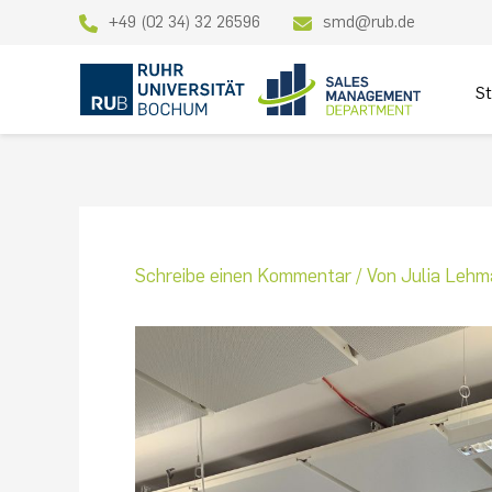
Zum
+49 (02 34) 32 26596
smd@rub.de
Inhalt
springen
St
Schreibe einen Kommentar
/ Von
Julia Leh