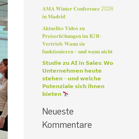
a
𝐀𝐌𝐀 𝐖𝐢𝐧𝐭𝐞𝐫 𝐂𝐨𝐧𝐟𝐞𝐫𝐞𝐧𝐜𝐞 2026
c
𝐢𝐧 𝐌𝐚𝐝𝐫𝐢𝐝
h
𝐀𝐤𝐭𝐮𝐞𝐥𝐥𝐞𝐬 𝐕𝐢𝐝𝐞𝐨 𝐳𝐮
:
𝐏𝐫𝐞𝐢𝐬𝐞𝐫𝐡ö𝐡𝐮𝐧𝐠𝐞𝐧 𝐢𝐦 𝐁2𝐁-
𝐕𝐞𝐫𝐭𝐫𝐢𝐞𝐛: 𝐖𝐚𝐧𝐧 𝐬𝐢𝐞
𝐟𝐮𝐧𝐤𝐭𝐢𝐨𝐧𝐢𝐞𝐫𝐞𝐧 – 𝐮𝐧𝐝 𝐰𝐚𝐧𝐧 𝐧𝐢𝐜𝐡𝐭
𝗦𝘁𝘂𝗱𝗶𝗲 𝘇𝘂 𝗔𝗜 𝗶𝗻 𝗦𝗮𝗹𝗲𝘀: 𝗪𝗼
𝗨𝗻𝘁𝗲𝗿𝗻𝗲𝗵𝗺𝗲𝗻 𝗵𝗲𝘂𝘁𝗲
𝘀𝘁𝗲𝗵𝗲𝗻 – 𝘂𝗻𝗱 𝘄𝗲𝗹𝗰𝗵𝗲
𝗣𝗼𝘁𝗲𝗻𝘇𝗶𝗮𝗹𝗲 𝘀𝗶𝗰𝗵 𝗶𝗵𝗻𝗲𝗻
𝗯𝗶𝗲𝘁𝗲𝗻
Neueste
Kommentare