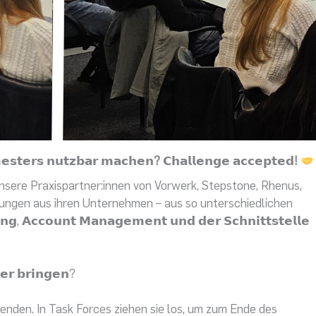
𝗺𝗲𝘀𝘁𝗲𝗿𝘀 𝗻𝘂𝘁𝘇𝗯𝗮𝗿 𝗺𝗮𝗰𝗵𝗲𝗻? 𝗖𝗵𝗮𝗹𝗹𝗲𝗻𝗴𝗲 𝗮𝗰𝗰𝗲𝗽𝘁𝗲𝗱!
unsere Praxispartner:innen von Vorwerk, Stepstone, Rhenus,
ungen aus ihren Unternehmen – aus so unterschiedlichen
𝗻𝗴, 𝗔𝗰𝗰𝗼𝘂𝗻𝘁 𝗠𝗮𝗻𝗮𝗴𝗲𝗺𝗲𝗻𝘁 𝘂𝗻𝗱 𝗱𝗲𝗿 𝗦𝗰𝗵𝗻𝗶𝘁𝘁𝘀𝘁𝗲𝗹𝗹𝗲
𝗿 𝗯𝗿𝗶𝗻𝗴𝗲𝗻?
enden. In Task Forces ziehen sie los, um zum Ende des