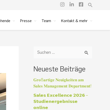
Suchen
chende
Presse
Team
Kontakt & mehr
S
u
Neueste Beiträge
c
h
𝐆𝐫𝐨ß𝐚𝐫𝐭𝐢𝐠𝐞 𝐍𝐞𝐮𝐢𝐠𝐤𝐞𝐢𝐭𝐞𝐧 𝐚𝐦
𝐒𝐚𝐥𝐞𝐬 𝐌𝐚𝐧𝐚𝐠𝐞𝐦𝐞𝐧𝐭 𝐃𝐞𝐩𝐚𝐫𝐭𝐦𝐞𝐧𝐭!
e
𝗦𝗮𝗹𝗲𝘀 𝗘𝘅𝗰𝗲𝗹𝗹𝗲𝗻𝗰𝗲 𝟮𝟬𝟮𝟲 –
n
𝗦𝘁𝘂𝗱𝗶𝗲𝗻𝗲𝗿𝗴𝗲𝗯𝗻𝗶𝘀𝘀𝗲
n
𝗼𝗻𝗹𝗶𝗻𝗲