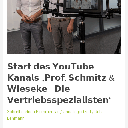
𝗗𝗶𝗲
𝗩𝗲𝗿𝘁𝗿𝗶𝗲𝗯𝘀𝘀𝗽𝗲𝘇𝗶𝗮𝗹𝗶𝘀𝘁𝗲𝗻“
𝗦𝘁𝗮𝗿𝘁 𝗱𝗲𝘀 𝗬𝗼𝘂𝗧𝘂𝗯𝗲-
𝗞𝗮𝗻𝗮𝗹𝘀 „𝗣𝗿𝗼𝗳. 𝗦𝗰𝗵𝗺𝗶𝘁𝘇 &
𝗪𝗶𝗲𝘀𝗲𝗸𝗲 | 𝗗𝗶𝗲
𝗩𝗲𝗿𝘁𝗿𝗶𝗲𝗯𝘀𝘀𝗽𝗲𝘇𝗶𝗮𝗹𝗶𝘀𝘁𝗲𝗻“
Schreibe einen Kommentar
/
Uncategorized
/
Julia
Lehmann