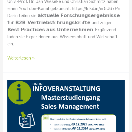
Univ.-Prof. Dr. Jan Wieseke und Christian Schmitz haben
einen YouTube-Kanal gelauncht: https://lnkd.in/er5JG7Pn
Darin teilen sie 𝗮𝗸𝘁𝘂𝗲𝗹𝗹𝗲 𝗙𝗼𝗿𝘀𝗰𝗵𝘂𝗻𝗴𝘀𝗲𝗿𝗴𝗲𝗯𝗻𝗶𝘀𝘀𝗲
𝗳ü𝗿 𝗕𝟮𝗕-𝗩𝗲𝗿𝘁𝗿𝗶𝗲𝗯𝘀𝗳ü𝗵𝗿𝘂𝗻𝗴𝘀𝗸𝗿ä𝗳𝘁𝗲 und zeigen
𝗕𝗲𝘀𝘁 𝗣𝗿𝗮𝗰𝘁𝗶𝗰𝗲𝘀 𝗮𝘂𝘀 𝗨𝗻𝘁𝗲𝗿𝗻𝗲𝗵𝗺𝗲𝗻. Ergänzend
laden sie Expert:innen aus Wissenschaft und Wirtschaft
ein.
Weiterlesen »
Infoveranstaltungen
Masterstudiengang
Sales
Management