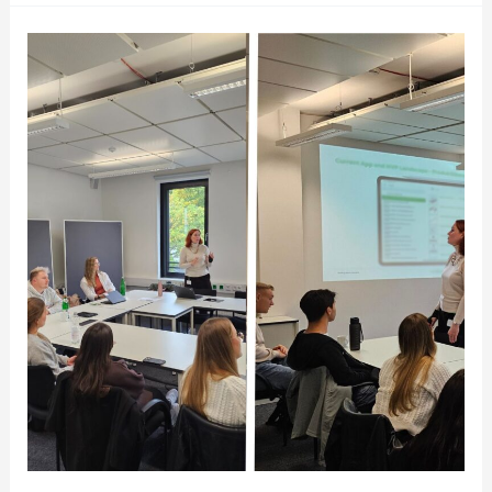
Salesforce
Digitalization:
KI-
Projekte
im
Vertrieb