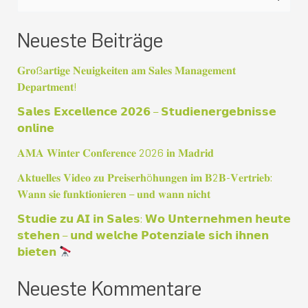
u
Neueste Beiträge
c
h
𝐆𝐫𝐨ß𝐚𝐫𝐭𝐢𝐠𝐞 𝐍𝐞𝐮𝐢𝐠𝐤𝐞𝐢𝐭𝐞𝐧 𝐚𝐦 𝐒𝐚𝐥𝐞𝐬 𝐌𝐚𝐧𝐚𝐠𝐞𝐦𝐞𝐧𝐭
e
𝐃𝐞𝐩𝐚𝐫𝐭𝐦𝐞𝐧𝐭!
n
𝗦𝗮𝗹𝗲𝘀 𝗘𝘅𝗰𝗲𝗹𝗹𝗲𝗻𝗰𝗲 𝟮𝟬𝟮𝟲 – 𝗦𝘁𝘂𝗱𝗶𝗲𝗻𝗲𝗿𝗴𝗲𝗯𝗻𝗶𝘀𝘀𝗲
𝗼𝗻𝗹𝗶𝗻𝗲
n
a
𝐀𝐌𝐀 𝐖𝐢𝐧𝐭𝐞𝐫 𝐂𝐨𝐧𝐟𝐞𝐫𝐞𝐧𝐜𝐞 2026 𝐢𝐧 𝐌𝐚𝐝𝐫𝐢𝐝
c
𝐀𝐤𝐭𝐮𝐞𝐥𝐥𝐞𝐬 𝐕𝐢𝐝𝐞𝐨 𝐳𝐮 𝐏𝐫𝐞𝐢𝐬𝐞𝐫𝐡ö𝐡𝐮𝐧𝐠𝐞𝐧 𝐢𝐦 𝐁2𝐁-𝐕𝐞𝐫𝐭𝐫𝐢𝐞𝐛:
𝐖𝐚𝐧𝐧 𝐬𝐢𝐞 𝐟𝐮𝐧𝐤𝐭𝐢𝐨𝐧𝐢𝐞𝐫𝐞𝐧 – 𝐮𝐧𝐝 𝐰𝐚𝐧𝐧 𝐧𝐢𝐜𝐡𝐭
h
:
𝗦𝘁𝘂𝗱𝗶𝗲 𝘇𝘂 𝗔𝗜 𝗶𝗻 𝗦𝗮𝗹𝗲𝘀: 𝗪𝗼 𝗨𝗻𝘁𝗲𝗿𝗻𝗲𝗵𝗺𝗲𝗻 𝗵𝗲𝘂𝘁𝗲
𝘀𝘁𝗲𝗵𝗲𝗻 – 𝘂𝗻𝗱 𝘄𝗲𝗹𝗰𝗵𝗲 𝗣𝗼𝘁𝗲𝗻𝘇𝗶𝗮𝗹𝗲 𝘀𝗶𝗰𝗵 𝗶𝗵𝗻𝗲𝗻
𝗯𝗶𝗲𝘁𝗲𝗻
Neueste Kommentare