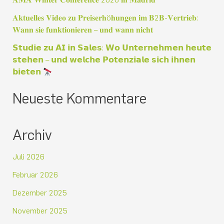
c
𝐀𝐤𝐭𝐮𝐞𝐥𝐥𝐞𝐬 𝐕𝐢𝐝𝐞𝐨 𝐳𝐮 𝐏𝐫𝐞𝐢𝐬𝐞𝐫𝐡ö𝐡𝐮𝐧𝐠𝐞𝐧 𝐢𝐦 𝐁2𝐁-𝐕𝐞𝐫𝐭𝐫𝐢𝐞𝐛:
𝐖𝐚𝐧𝐧 𝐬𝐢𝐞 𝐟𝐮𝐧𝐤𝐭𝐢𝐨𝐧𝐢𝐞𝐫𝐞𝐧 – 𝐮𝐧𝐝 𝐰𝐚𝐧𝐧 𝐧𝐢𝐜𝐡𝐭
h
:
𝗦𝘁𝘂𝗱𝗶𝗲 𝘇𝘂 𝗔𝗜 𝗶𝗻 𝗦𝗮𝗹𝗲𝘀: 𝗪𝗼 𝗨𝗻𝘁𝗲𝗿𝗻𝗲𝗵𝗺𝗲𝗻 𝗵𝗲𝘂𝘁𝗲
𝘀𝘁𝗲𝗵𝗲𝗻 – 𝘂𝗻𝗱 𝘄𝗲𝗹𝗰𝗵𝗲 𝗣𝗼𝘁𝗲𝗻𝘇𝗶𝗮𝗹𝗲 𝘀𝗶𝗰𝗵 𝗶𝗵𝗻𝗲𝗻
𝗯𝗶𝗲𝘁𝗲𝗻
Neueste Kommentare
Archiv
Juli 2026
Februar 2026
Dezember 2025
November 2025