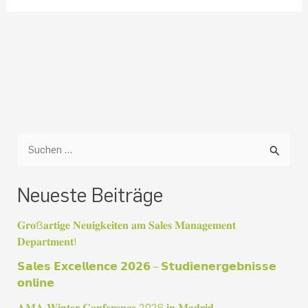
S
u
Neueste Beiträge
c
h
𝐆𝐫𝐨ß𝐚𝐫𝐭𝐢𝐠𝐞 𝐍𝐞𝐮𝐢𝐠𝐤𝐞𝐢𝐭𝐞𝐧 𝐚𝐦 𝐒𝐚𝐥𝐞𝐬 𝐌𝐚𝐧𝐚𝐠𝐞𝐦𝐞𝐧𝐭
e
𝐃𝐞𝐩𝐚𝐫𝐭𝐦𝐞𝐧𝐭!
n
𝗦𝗮𝗹𝗲𝘀 𝗘𝘅𝗰𝗲𝗹𝗹𝗲𝗻𝗰𝗲 𝟮𝟬𝟮𝟲 – 𝗦𝘁𝘂𝗱𝗶𝗲𝗻𝗲𝗿𝗴𝗲𝗯𝗻𝗶𝘀𝘀𝗲
𝗼𝗻𝗹𝗶𝗻𝗲
n
a
𝐀𝐌𝐀 𝐖𝐢𝐧𝐭𝐞𝐫 𝐂𝐨𝐧𝐟𝐞𝐫𝐞𝐧𝐜𝐞 2026 𝐢𝐧 𝐌𝐚𝐝𝐫𝐢𝐝