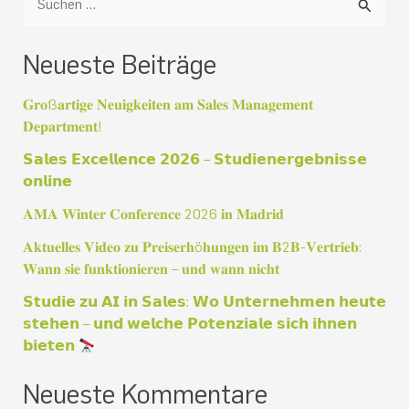
S
u
Neueste Beiträge
c
h
𝐆𝐫𝐨ß𝐚𝐫𝐭𝐢𝐠𝐞 𝐍𝐞𝐮𝐢𝐠𝐤𝐞𝐢𝐭𝐞𝐧 𝐚𝐦 𝐒𝐚𝐥𝐞𝐬 𝐌𝐚𝐧𝐚𝐠𝐞𝐦𝐞𝐧𝐭
e
𝐃𝐞𝐩𝐚𝐫𝐭𝐦𝐞𝐧𝐭!
n
𝗦𝗮𝗹𝗲𝘀 𝗘𝘅𝗰𝗲𝗹𝗹𝗲𝗻𝗰𝗲 𝟮𝟬𝟮𝟲 – 𝗦𝘁𝘂𝗱𝗶𝗲𝗻𝗲𝗿𝗴𝗲𝗯𝗻𝗶𝘀𝘀𝗲
𝗼𝗻𝗹𝗶𝗻𝗲
n
a
𝐀𝐌𝐀 𝐖𝐢𝐧𝐭𝐞𝐫 𝐂𝐨𝐧𝐟𝐞𝐫𝐞𝐧𝐜𝐞 2026 𝐢𝐧 𝐌𝐚𝐝𝐫𝐢𝐝
c
𝐀𝐤𝐭𝐮𝐞𝐥𝐥𝐞𝐬 𝐕𝐢𝐝𝐞𝐨 𝐳𝐮 𝐏𝐫𝐞𝐢𝐬𝐞𝐫𝐡ö𝐡𝐮𝐧𝐠𝐞𝐧 𝐢𝐦 𝐁2𝐁-𝐕𝐞𝐫𝐭𝐫𝐢𝐞𝐛:
𝐖𝐚𝐧𝐧 𝐬𝐢𝐞 𝐟𝐮𝐧𝐤𝐭𝐢𝐨𝐧𝐢𝐞𝐫𝐞𝐧 – 𝐮𝐧𝐝 𝐰𝐚𝐧𝐧 𝐧𝐢𝐜𝐡𝐭
h
:
𝗦𝘁𝘂𝗱𝗶𝗲 𝘇𝘂 𝗔𝗜 𝗶𝗻 𝗦𝗮𝗹𝗲𝘀: 𝗪𝗼 𝗨𝗻𝘁𝗲𝗿𝗻𝗲𝗵𝗺𝗲𝗻 𝗵𝗲𝘂𝘁𝗲
𝘀𝘁𝗲𝗵𝗲𝗻 – 𝘂𝗻𝗱 𝘄𝗲𝗹𝗰𝗵𝗲 𝗣𝗼𝘁𝗲𝗻𝘇𝗶𝗮𝗹𝗲 𝘀𝗶𝗰𝗵 𝗶𝗵𝗻𝗲𝗻
𝗯𝗶𝗲𝘁𝗲𝗻
Neueste Kommentare