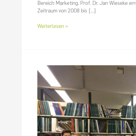
Forschungsranking
Bereich Marketing. Prof. Dr. Jan Wieseke er
der
Zeitraum von 2008 bis […]
AMA
Weiterlesen »
Praxispower
im
Wintersemester
17/18
–
Lehre
und
Praxis
eng