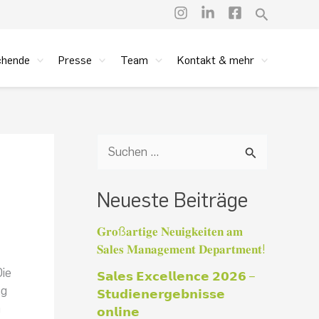
Suchen
chende
Presse
Team
Kontakt & mehr
S
u
Neueste Beiträge
c
h
𝐆𝐫𝐨ß𝐚𝐫𝐭𝐢𝐠𝐞 𝐍𝐞𝐮𝐢𝐠𝐤𝐞𝐢𝐭𝐞𝐧 𝐚𝐦
𝐒𝐚𝐥𝐞𝐬 𝐌𝐚𝐧𝐚𝐠𝐞𝐦𝐞𝐧𝐭 𝐃𝐞𝐩𝐚𝐫𝐭𝐦𝐞𝐧𝐭!
e
Die
𝗦𝗮𝗹𝗲𝘀 𝗘𝘅𝗰𝗲𝗹𝗹𝗲𝗻𝗰𝗲 𝟮𝟬𝟮𝟲 –
n
ng
𝗦𝘁𝘂𝗱𝗶𝗲𝗻𝗲𝗿𝗴𝗲𝗯𝗻𝗶𝘀𝘀𝗲
n
m
𝗼𝗻𝗹𝗶𝗻𝗲