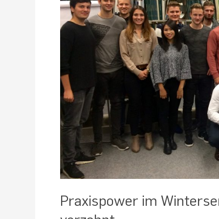
verzahnt
Praxispower im Winterse