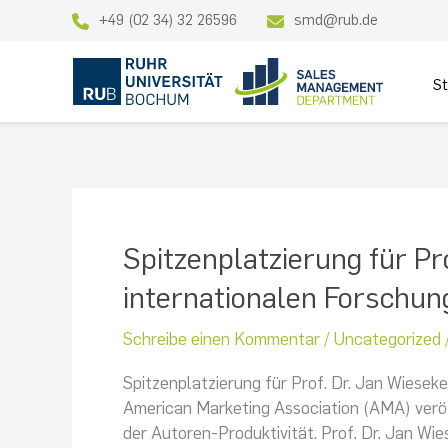
Zum
+49 (02 34) 32 26596
smd@rub.de
Inhalt
springen
St
Spitzenplatzierung
Spitzenplatzierung für Pr
für
internationalen Forschu
Prof.
Dr.
Schreibe einen Kommentar
/
Uncategorized
Jan
Wieseke
Spitzenplatzierung für Prof. Dr. Jan Wiese
im
American Marketing Association (AMA) verö
internationalen
der Autoren-Produktivität. Prof. Dr. Jan Wie