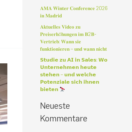
a
𝐀𝐌𝐀 𝐖𝐢𝐧𝐭𝐞𝐫 𝐂𝐨𝐧𝐟𝐞𝐫𝐞𝐧𝐜𝐞 2026
c
𝐢𝐧 𝐌𝐚𝐝𝐫𝐢𝐝
h
𝐀𝐤𝐭𝐮𝐞𝐥𝐥𝐞𝐬 𝐕𝐢𝐝𝐞𝐨 𝐳𝐮
:
𝐏𝐫𝐞𝐢𝐬𝐞𝐫𝐡ö𝐡𝐮𝐧𝐠𝐞𝐧 𝐢𝐦 𝐁2𝐁-
𝐕𝐞𝐫𝐭𝐫𝐢𝐞𝐛: 𝐖𝐚𝐧𝐧 𝐬𝐢𝐞
𝐟𝐮𝐧𝐤𝐭𝐢𝐨𝐧𝐢𝐞𝐫𝐞𝐧 – 𝐮𝐧𝐝 𝐰𝐚𝐧𝐧 𝐧𝐢𝐜𝐡𝐭
𝗦𝘁𝘂𝗱𝗶𝗲 𝘇𝘂 𝗔𝗜 𝗶𝗻 𝗦𝗮𝗹𝗲𝘀: 𝗪𝗼
𝗨𝗻𝘁𝗲𝗿𝗻𝗲𝗵𝗺𝗲𝗻 𝗵𝗲𝘂𝘁𝗲
𝘀𝘁𝗲𝗵𝗲𝗻 – 𝘂𝗻𝗱 𝘄𝗲𝗹𝗰𝗵𝗲
𝗣𝗼𝘁𝗲𝗻𝘇𝗶𝗮𝗹𝗲 𝘀𝗶𝗰𝗵 𝗶𝗵𝗻𝗲𝗻
𝗯𝗶𝗲𝘁𝗲𝗻
Neueste
Kommentare