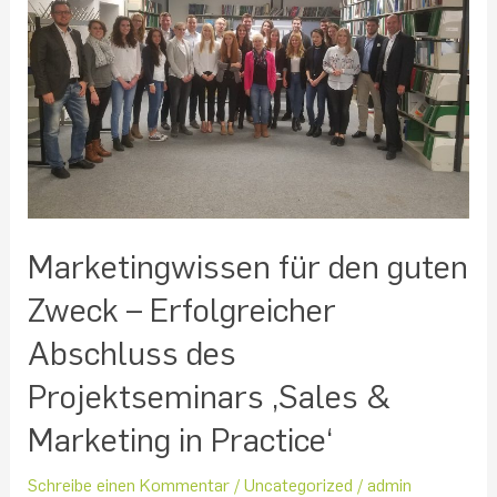
Zweck
–
Erfolgreicher
Abschluss
des
Projektseminars
‚Sales
&
Marketing
in
Marketingwissen für den guten
Practice‘
Zweck – Erfolgreicher
Abschluss des
Projektseminars ‚Sales &
Marketing in Practice‘
Schreibe einen Kommentar
/
Uncategorized
/
admin