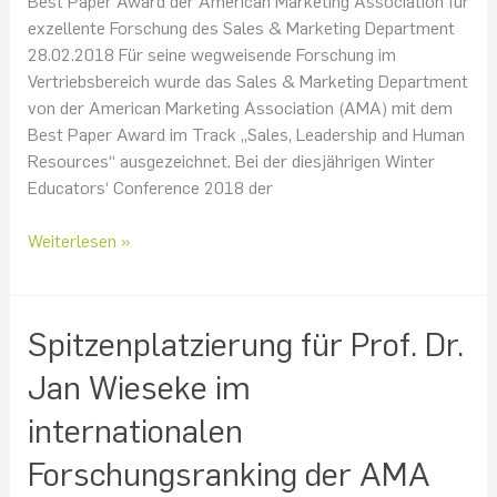
Best Paper Award der American Marketing Association für
exzellente Forschung des Sales & Marketing Department
28.02.2018 Für seine wegweisende Forschung im
Vertriebsbereich wurde das Sales & Marketing Department
von der American Marketing Association (AMA) mit dem
Best Paper Award im Track „Sales, Leadership and Human
Resources“ ausgezeichnet. Bei der diesjährigen Winter
Educators‘ Conference 2018 der
Weiterlesen »
Spitzenplatzierung
Spitzenplatzierung für Prof. Dr.
für
Jan Wieseke im
Prof.
Dr.
internationalen
Jan
Forschungsranking der AMA
Wieseke
im