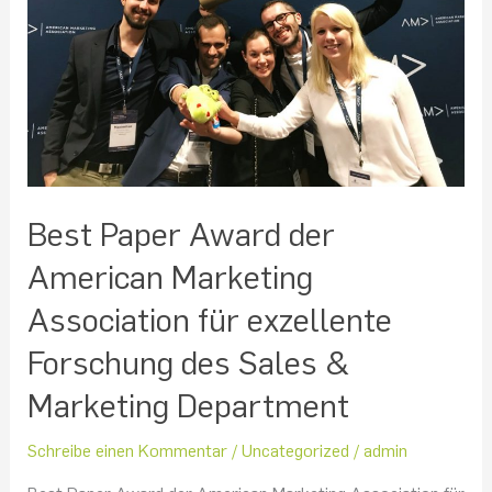
Marketing
Association
für
exzellente
Forschung
des
Sales
&
Marketing
Best Paper Award der
Department
American Marketing
Association für exzellente
Forschung des Sales &
Marketing Department
Schreibe einen Kommentar
/
Uncategorized
/
admin