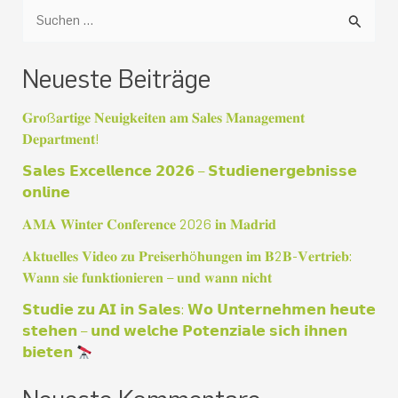
S
u
Neueste Beiträge
c
h
𝐆𝐫𝐨ß𝐚𝐫𝐭𝐢𝐠𝐞 𝐍𝐞𝐮𝐢𝐠𝐤𝐞𝐢𝐭𝐞𝐧 𝐚𝐦 𝐒𝐚𝐥𝐞𝐬 𝐌𝐚𝐧𝐚𝐠𝐞𝐦𝐞𝐧𝐭
e
𝐃𝐞𝐩𝐚𝐫𝐭𝐦𝐞𝐧𝐭!
n
𝗦𝗮𝗹𝗲𝘀 𝗘𝘅𝗰𝗲𝗹𝗹𝗲𝗻𝗰𝗲 𝟮𝟬𝟮𝟲 – 𝗦𝘁𝘂𝗱𝗶𝗲𝗻𝗲𝗿𝗴𝗲𝗯𝗻𝗶𝘀𝘀𝗲
𝗼𝗻𝗹𝗶𝗻𝗲
n
a
𝐀𝐌𝐀 𝐖𝐢𝐧𝐭𝐞𝐫 𝐂𝐨𝐧𝐟𝐞𝐫𝐞𝐧𝐜𝐞 2026 𝐢𝐧 𝐌𝐚𝐝𝐫𝐢𝐝
c
𝐀𝐤𝐭𝐮𝐞𝐥𝐥𝐞𝐬 𝐕𝐢𝐝𝐞𝐨 𝐳𝐮 𝐏𝐫𝐞𝐢𝐬𝐞𝐫𝐡ö𝐡𝐮𝐧𝐠𝐞𝐧 𝐢𝐦 𝐁2𝐁-𝐕𝐞𝐫𝐭𝐫𝐢𝐞𝐛:
𝐖𝐚𝐧𝐧 𝐬𝐢𝐞 𝐟𝐮𝐧𝐤𝐭𝐢𝐨𝐧𝐢𝐞𝐫𝐞𝐧 – 𝐮𝐧𝐝 𝐰𝐚𝐧𝐧 𝐧𝐢𝐜𝐡𝐭
h
:
𝗦𝘁𝘂𝗱𝗶𝗲 𝘇𝘂 𝗔𝗜 𝗶𝗻 𝗦𝗮𝗹𝗲𝘀: 𝗪𝗼 𝗨𝗻𝘁𝗲𝗿𝗻𝗲𝗵𝗺𝗲𝗻 𝗵𝗲𝘂𝘁𝗲
𝘀𝘁𝗲𝗵𝗲𝗻 – 𝘂𝗻𝗱 𝘄𝗲𝗹𝗰𝗵𝗲 𝗣𝗼𝘁𝗲𝗻𝘇𝗶𝗮𝗹𝗲 𝘀𝗶𝗰𝗵 𝗶𝗵𝗻𝗲𝗻
𝗯𝗶𝗲𝘁𝗲𝗻