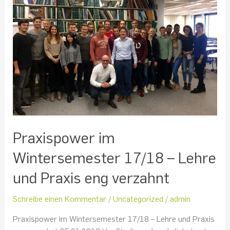
17/18
–
Lehre
und
Praxis
eng
verzahnt
Praxispower im
Wintersemester 17/18 – Lehre
und Praxis eng verzahnt
Schreibe einen Kommentar
/
Uncategorized
/
admin
Praxispower im Wintersemester 17/18 – Lehre und Praxis